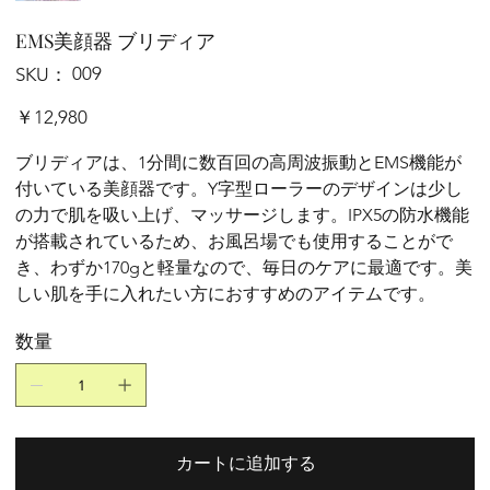
EMS美顔器 ブリディア
SKU：
009
SKU：
009
価
￥12,980
格
ブリディアは、1分間に数百回の高周波振動とEMS機能が
付いている美顔器です。Y字型ローラーのデザインは少し
の力で肌を吸い上げ、マッサージします。IPX5の防水機能
が搭載されているため、お風呂場でも使用することがで
き、わずか170gと軽量なので、毎日のケアに最適です。美
しい肌を手に入れたい方におすすめのアイテムです。
数量
カートに追加する