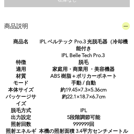
商品説明
商品名
IPL ベルテック Pro.3 光脱毛器（冷却機
能付き
IPL Belle Tech Pro.3
特徴
脱毛
適用
家庭用・商業用 ・美容機器
材質
ABS 樹脂＋ポリカーボネート
モード
手動 / 自動
本体サイズ
約19.45×7.3×5.36cm
パッケージサ
約22.1×18.7×6.7cm
イズ
脱毛方式
IPL
出力設定
5段階調節可能
照射回数
999999回
照射エネルギ
本機の照射面積 3.4平方センチメートル